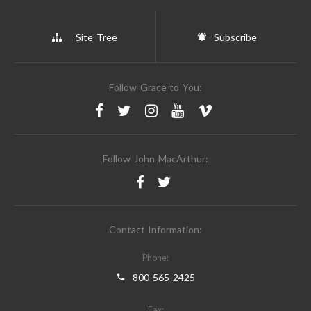
Site Tree
Subscribe
Follow Grace to You:
Follow John MacArthur:
Contact Information:
Phone:
800-565-2425
Fax: