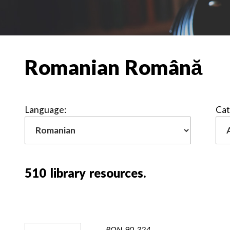
Romanian
Română
Language:
Cat
510
library resources.
RON-90-324