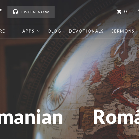
me
0
LISTEN
NOW
RE
APPS
BLOG
DEVOTIONALS
SERMONS
manian
Rom