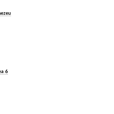
nezeu
ea 6