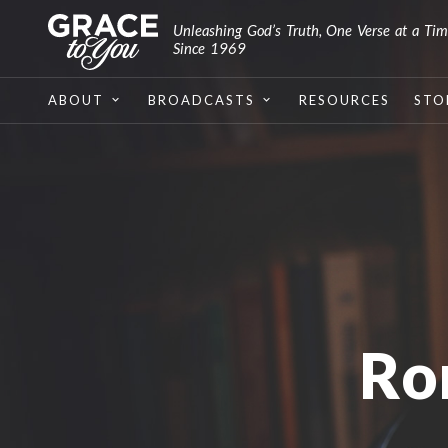
Unleashing God’s Truth, One Verse at a Ti
Since 1969
ABOUT
BROADCASTS
RESOURCES
STO
Ro