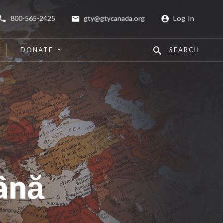
800-565-2425
gty@gtycanada.org
Log In
DONATE
SEARCH
ână