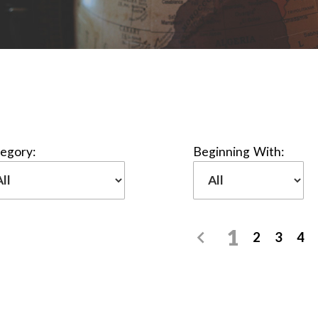
egory:
Beginning With:
1
2
3
4